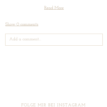
Read More
Show
0 comments
Add a comment...
Your email is
never
published or shared. Required
fields are marked *
FOLGE MIR BEI INSTAGRAM