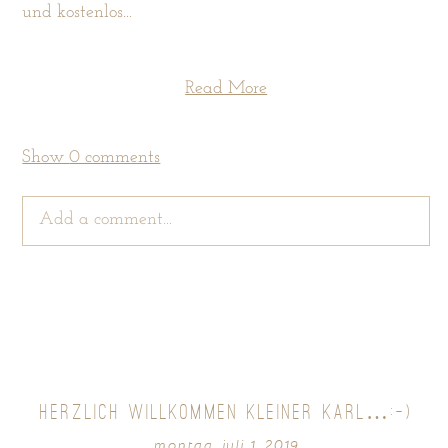
und kostenlos...
Read More
Show
0 comments
Add a comment...
Your email is
never
published or shared. Required
fields are marked *
HERZLICH WILLKOMMEN KLEINER KARL…:-)
montag, juli 1, 2019