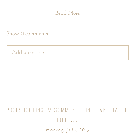
Read More
Show
0 comments
Add a comment...
Your email is
never
published or shared. Required
fields are marked *
POOLSHOOTING IM SOMMER – EINE FABELHAFTE
IDEE …
montag, juli 1, 2019