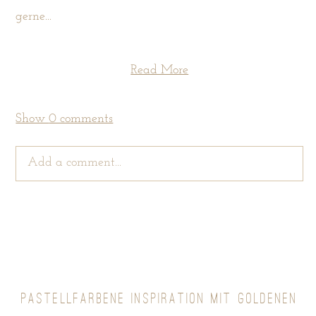
gerne...
Read More
Show
0 comments
Add a comment...
Your email is
never
published or shared. Required
fields are marked *
PASTELLFARBENE INSPIRATION MIT GOLDENEN