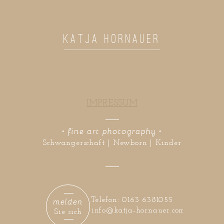
KATJA HORNAUER
IMPRESSUM
• fine art photography •
Schwangerschaft | Newborn | Kinder
melden
Telefon: 0163 6381055
info@katja-hornauer.com
Sie sich