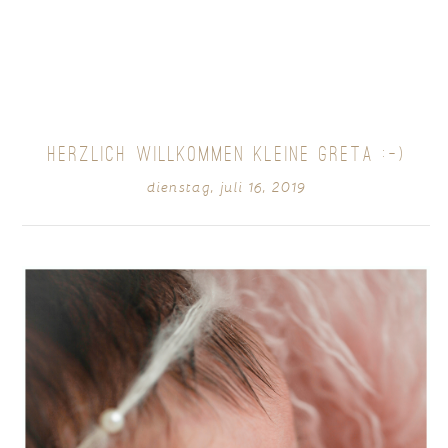
Your email is
never
published or shared. Required
fields are marked *
HERZLICH WILLKOMMEN KLEINE GRETA :-)
dienstag, juli 16, 2019
POST COMMENT