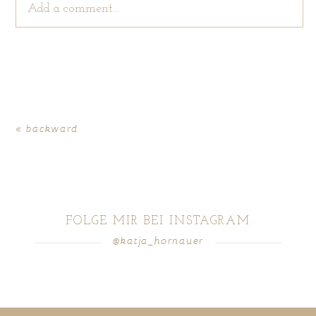
Add a comment...
Your email is
never
published or shared. Required
fields are marked *
« backward
FOLGE MIR BEI INSTAGRAM
@katja_hornauer
POST COMMENT