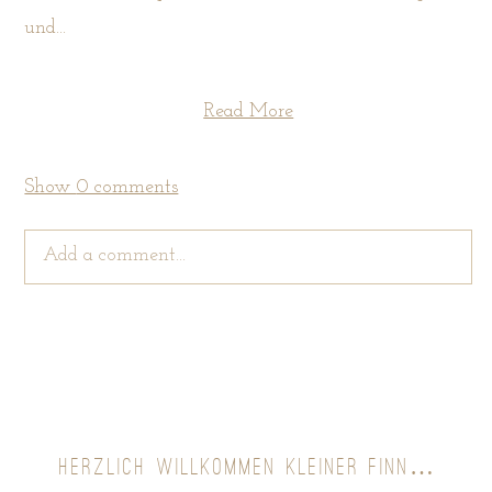
und...
Read More
Show
0 comments
Add a comment...
Your email is
never
published or shared. Required
fields are marked *
HERZLICH WILLKOMMEN KLEINER FINN…