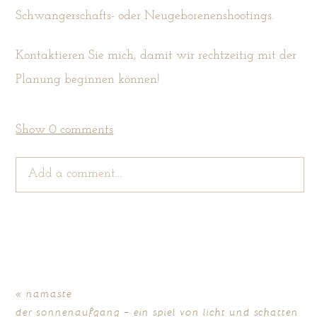
Schwangerschafts- oder Neugeborenenshootings.
Kontaktieren Sie mich, damit wir rechtzeitig mit der
Planung beginnen können!
Show
0 comments
Add a comment...
Your email is
never
published or shared. Required
fields are marked *
«
namaste
der sonnenaufgang – ein spiel von licht und schatten