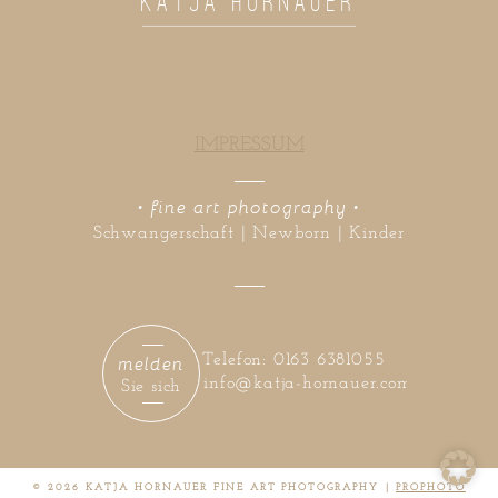
KATJA HORNAUER
IMPRESSUM
• fine art photography •
Schwangerschaft | Newborn | Kinder
melden
Telefon: 0163 6381055
info@katja-hornauer.com
Sie sich
© 2026 KATJA HORNAUER FINE ART PHOTOGRAPHY
|
PROPHOTO