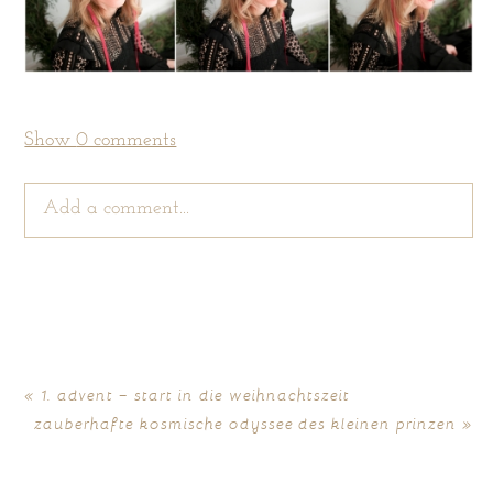
Show
0 comments
Add a comment...
Your email is
never
published or shared. Required
fields are marked *
«
1. advent – start in die weihnachtszeit
zauberhafte kosmische odyssee des kleinen prinzen
»