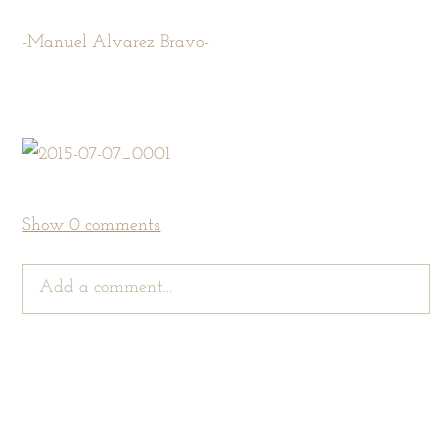
-Manuel Alvarez Bravo-
Show
0 comments
Add a comment...
Your email is
never
published or shared. Required
fields are marked *