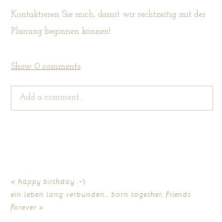
Kontaktieren Sie mich, damit wir rechtzeitig mit der
Planung beginnen können!
Show
0 comments
Add a comment...
Your email is
never
published or shared. Required
fields are marked *
«
happy birthday :-)
ein leben lang verbunden… born together, friends
forever
»