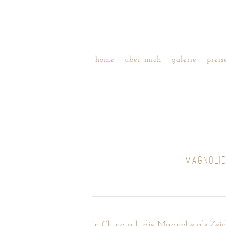
home
über mich
galerie
preis
MAGNOLI
In China gilt die Magnolie als Zei