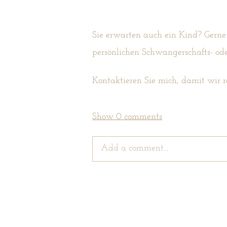
Sie erwarten auch ein Kind? Gerne 
persönlichen Schwangerschafts- od
Kontaktieren Sie mich, damit wir 
Show
0 comments
Add a comment...
Your email is
never
published or sh