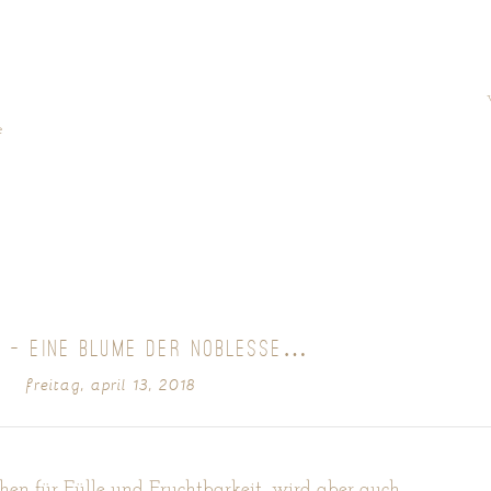
e
E – EINE BLUME DER NOBLESSE…
freitag, april 13, 2018
chen für Fülle und Fruchtbarkeit, wird aber auch