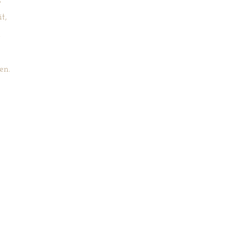
t,
h
en.