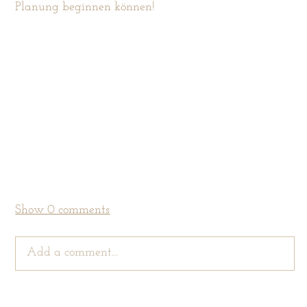
Planung beginnen können!
Show
0 comments
Add a comment...
Your email is
never
published or shared. Required