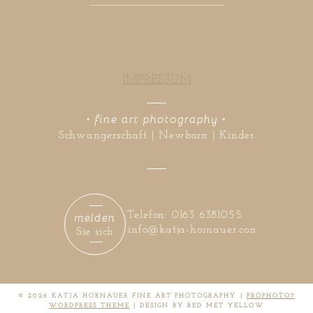
IMPRESSUM
• fine art photography •
Schwangerschaft | Newborn | Kinder
melden
Telefon: 0163 6381055
info@katja-hornauer.com
Sie sich
© 2026 KATJA HORNAUER FINE ART PHOTOGRAPHY
|
PROPHOTO7
WORDPRESS THEME
|
DESIGN BY RED MET YELLOW