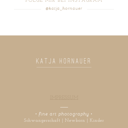
FOLGE MIR BEI INSTAGRAM
@katja_hornauer
POST COMMENT
KATJA HORNAUER
IMPRESSUM
• fine art photography •
Schwangerschaft | Newborn | Kinder