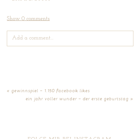
Show
0 comments
Add a comment...
Your email is
never
published or shared. Required
fields are marked *
«
gewinnspiel – 1.150 facebook likes
ein jahr voller wunder – der erste geburtstag
»