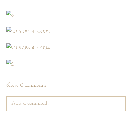
Show
0 comments
Add a comment...
Your email is
never
published or shared. Required